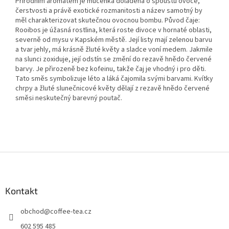
Přírodním aromatem je mučenka doladěná o spoustu ovoce,
čerstvosti a právě exotické rozmanitosti a název samotný by
měl charakterizovat skutečnou ovocnou bombu. Původ čaje:
Rooibos je úžasná rostlina, která roste divoce v hornaté oblasti,
severně od mysu v Kapském městě. Její listy mají zelenou barvu
a tvar jehly, má krásně žluté květy a sladce voní medem. Jakmile
na slunci zoxiduje, její odstín se změní do rezavě hnědo červené
barvy. Je přirozeně bez kofeinu, takže čaj je vhodný i pro děti.
Tato směs symbolizuje léto a láká čajomila svými barvami. Kvítky
chrpy a žluté slunečnicové květy dělají z rezavě hnědo červené
směsi neskutečný barevný poutač.
Z
á
p
a
Kontakt
t
obchod
@
coffee-tea.cz
í
602 595 485