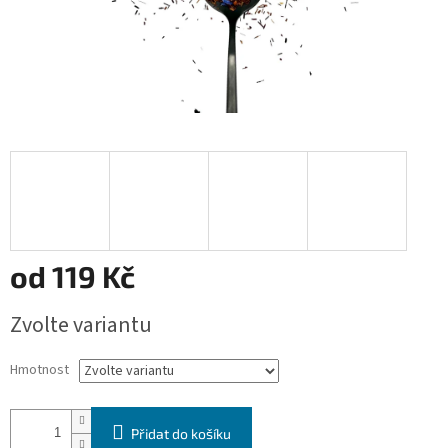
od
119 Kč
Měrná
Zvolte variantu
cena:
Hmotnost
Přidat do košíku