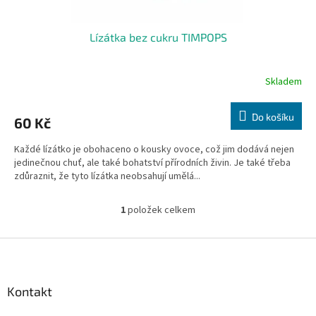
Lízátka bez cukru TIMPOPS
Skladem
Do košíku
60 Kč
Každé lízátko je obohaceno o kousky ovoce, což jim dodává nejen
jedinečnou chuť, ale také bohatství přírodních živin. Je také třeba
zdůraznit, že tyto lízátka neobsahují umělá...
1
položek celkem
O
v
l
Z
á
á
d
p
a
a
Kontakt
c
t
í