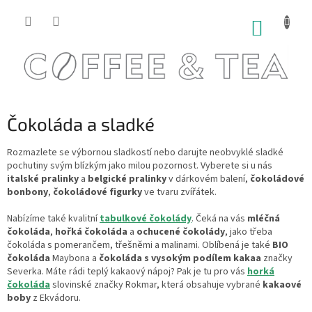
Přejít
na
NÁKUP
obsah
KOŠÍK
Čokoláda a sladké
Rozmazlete se výbornou sladkostí nebo darujte neobvyklé sladké
pochutiny svým blízkým jako milou pozornost. Vyberete si u nás
italské pralinky
a
belgické pralinky
v dárkovém balení,
čokoládové
bonbony
,
čokoládové figurky
ve tvaru zvířátek.
Nabízíme také kvalitní
tabulkové čokolády
. Čeká na vás
mléčná
čokoláda
,
hořká čokoláda
a
ochucené čokolády
, jako třeba
čokoláda s pomerančem, třešněmi a malinami. Oblíbená je také
BIO
čokoláda
Maybona a
čokoláda s vysokým podílem kakaa
značky
Severka. Máte rádi teplý kakaový nápoj? Pak je tu pro vás
horká
čokoláda
slovinské značky Rokmar, která obsahuje vybrané
kakaové
boby
z Ekvádoru.