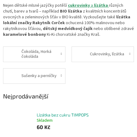
Nejen dětské mlsné jazýčky potěší
cukrovinky
a
lízátka
různých
chutí, barev a tvarů – například
BIO lízátka
z kvalitních koncentrátů
ovocných a zeleninových šťáv v BIO kvalitě. Vyzkoušejte také
lízátka
lokální značky Rakytník Cvrček
ochucená 100% malinovou nebo
rakytníkovou šťávou,
dětský medvídkový čajík
nebo oblíbené zdravé
karamelové bonbony
Ki-Ki chorvatské značky Kraš.
Čokoláda, Horká
Cukrovinky, lízátka
čokoláda
Sušenky a perníčky
Nejprodávanější
Lízátka bez cukru TIMPOPS
Skladem
60 Kč