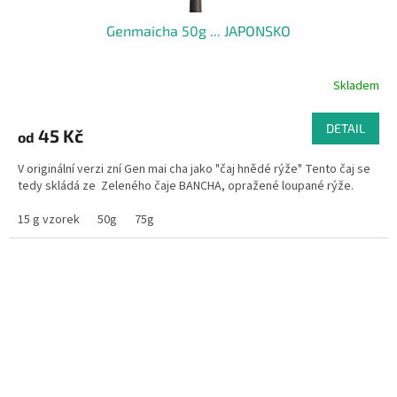
Genmaicha 50g ... JAPONSKO
Skladem
DETAIL
45 Kč
od
V originální verzi zní Gen mai cha jako "čaj hnědé rýže" Tento čaj se
tedy skládá ze Zeleného čaje BANCHA, opražené loupané rýže.
15 g vzorek
50g
75g