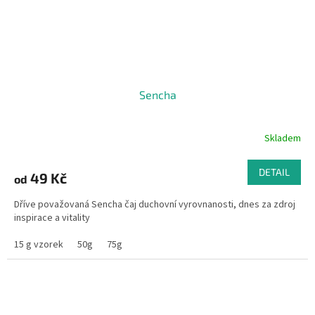
Sencha
Skladem
DETAIL
49 Kč
od
Dříve považovaná Sencha čaj duchovní vyrovnanosti, dnes za zdroj
inspirace a vitality
15 g vzorek
50g
75g