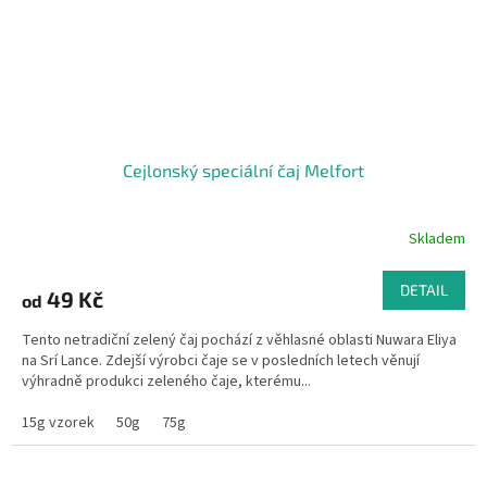
Cejlonský speciální čaj Melfort
Skladem
DETAIL
49 Kč
od
Tento netradiční zelený čaj pochází z věhlasné oblasti Nuwara Eliya
na Srí Lance. Zdejší výrobci čaje se v posledních letech věnují
výhradně produkci zeleného čaje, kterému...
15g vzorek
50g
75g