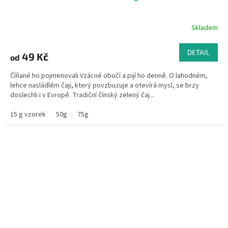
Skladem
DETAIL
49 Kč
od
Číňané ho pojmenovali Vzácné obočí a pijí ho denně. O lahodném,
lehce nasládlém čaji, který povzbuzuje a otevírá mysl, se brzy
doslechli i v Evropě. Tradiční čínský zelený čaj...
15 g vzorek
50g
75g