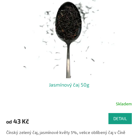
d
i
u
s
k
p
t
r
ů
o
d
u
k
t
ů
Jasmínový čaj 50g
Skladem
DETAIL
43 Kč
od
Čínský zelený čaj, jasmínové květy 5%, velice oblíbený čaj v Číně