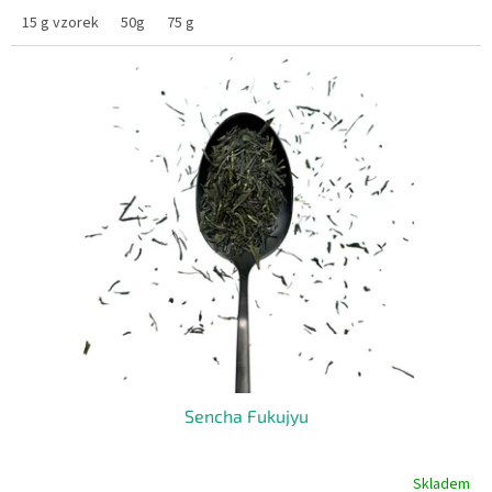
15 g vzorek
50g
75 g
Sencha Fukujyu
Skladem