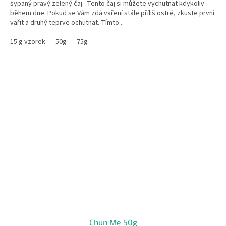
sypaný pravý zelený čaj. Tento čaj si můžete vychutnat kdykoliv
během dne. Pokud se Vám zdá vaření stále příliš ostré, zkuste první
vařit a druhý teprve ochutnat. Tímto...
15 g vzorek
50g
75g
Chun Me 50g