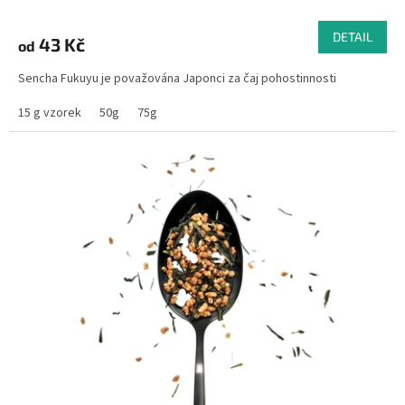
DETAIL
43 Kč
od
Sencha Fukuyu je považována Japonci za čaj pohostinnosti
15 g vzorek
50g
75g